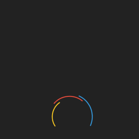
s
oad
s